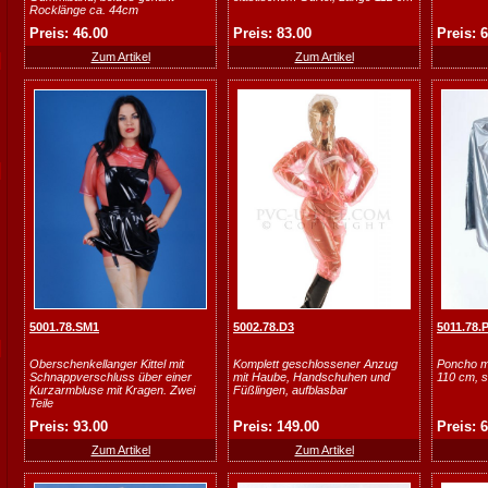
Rocklänge ca. 44cm
Preis: 46.00
Preis: 83.00
Preis: 
Zum Artikel
Zum Artikel
5001.78.SM1
5002.78.D3
5011.78.
Oberschenkellanger Kittel mit
Komplett geschlossener Anzug
Poncho m
Schnappverschluss über einer
mit Haube, Handschuhen und
110 cm, s
Kurzarmbluse mit Kragen. Zwei
Füßlingen, aufblasbar
Teile
Preis: 93.00
Preis: 149.00
Preis: 
Zum Artikel
Zum Artikel