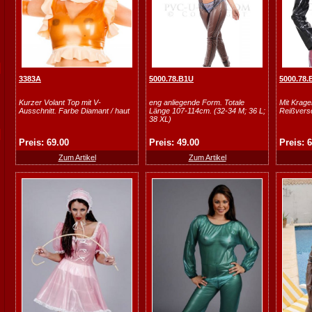
3383A
5000.78.B1U
5000.78.
Kurzer Volant Top mit V-
eng anliegende Form. Totale
Mit Krage
Ausschnitt. Farbe Diamant / haut
Länge 107-114cm. (32-34 M; 36 L;
Reißvers
38 XL)
Preis: 69.00
Preis: 49.00
Preis: 
Zum Artikel
Zum Artikel