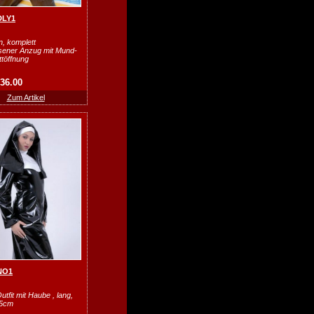
DLY1
, komplett
sener Anzug mit Mund-
ttöffnung
136.00
Zum Artikel
.NO1
tfit mit Haube , lang,
25cm