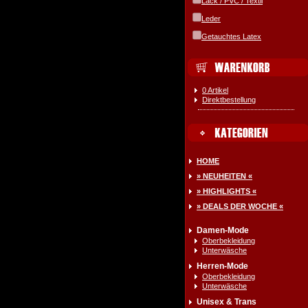
Lack / PVC / Textil
Leder
Getauchtes Latex
0 Artikel
Direktbestellung
HOME
» NEUHEITEN «
» HIGHLIGHTS «
» DEALS DER WOCHE «
Damen-Mode
Oberbekleidung
Unterwäsche
Herren-Mode
Oberbekleidung
Unterwäsche
Unisex & Trans