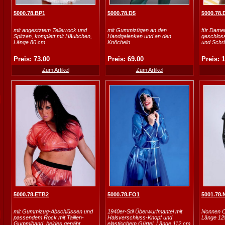
5000.78.BP1
5000.78.D5
5000.78.
mit angestztem Tellerrock und
mit Gummizügen an den
für Damen
Spitzen, komplett mit Häubchen,
Handgelenken und an den
geschlos
Länge 80 cm
Knöcheln
und Schri
Preis: 73.00
Preis: 69.00
Preis: 
Zum Artikel
Zum Artikel
5000.78.ETB2
5000.78.FO1
5001.78
mit Gummizug-Abschlüssen und
1940er-Stil Überwurfmantel mit
Nonnen Ou
passendem Rock mit Taillen-
Halsverschluss-Knopf und
Länge 1
Gummiband, beides genäht
elastischem Gürtel, Länge 112 cm