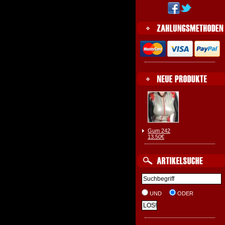
Gum 242
13.50€
UND
ODER