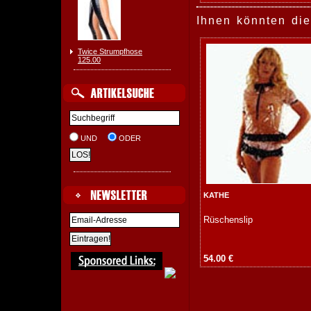
Ihnen könnten die
Twice Strumpfhose
125.00
UND
ODER
KATHE
Rüschenslip
54.00 €