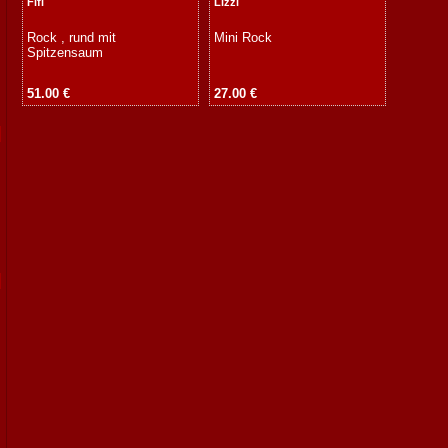
Fifi
Lizzi
Rock , rund mit
Mini Rock
Spitzensaum
51.00 €
27.00 €