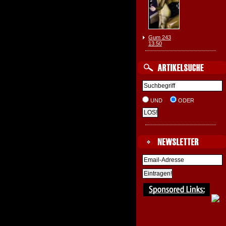
Gum 243
13.50
UND
ODER