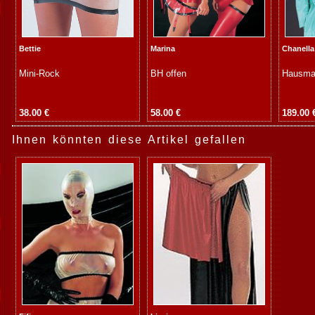
Bettie
Marina
Chanella
Mini-Rock
BH offen
Hausma
38.00 €
58.00 €
189.00 
Ihnen könnten diese Artikel gefallen