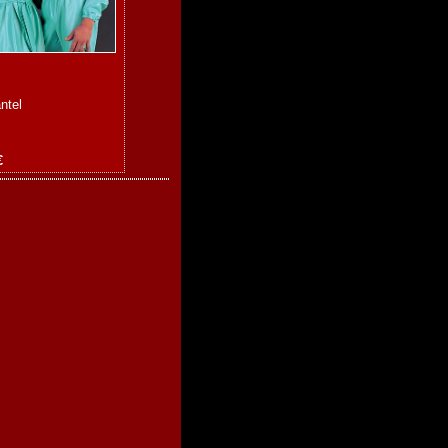
ntel
€