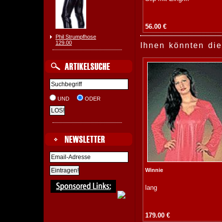
56.00 €
Phil Strumpfhose
129.00
Ihnen könnten die
UND
ODER
Winnie
lang
179.00 €