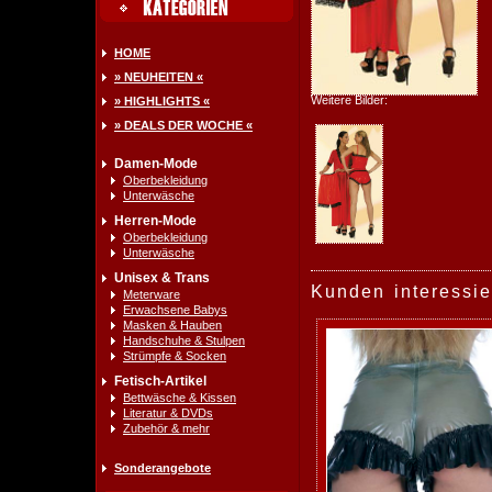
HOME
» NEUHEITEN «
Weitere Bilder:
» HIGHLIGHTS «
» DEALS DER WOCHE «
Damen-Mode
Oberbekleidung
Unterwäsche
Herren-Mode
Oberbekleidung
Unterwäsche
Unisex & Trans
Kunden interessie
Meterware
Erwachsene Babys
Masken & Hauben
Handschuhe & Stulpen
Strümpfe & Socken
Fetisch-Artikel
Bettwäsche & Kissen
Literatur & DVDs
Zubehör & mehr
Sonderangebote