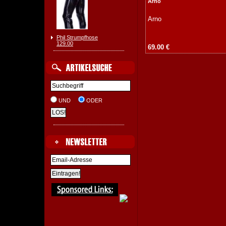
Arno
Arno
Phil Strumpfhose
129.00
69.00 €
UND
ODER