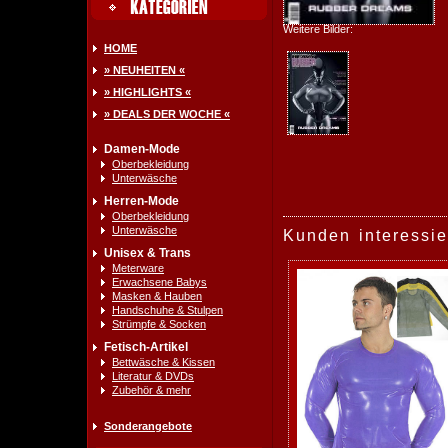
Weitere Bilder:
HOME
» NEUHEITEN «
» HIGHLIGHTS «
» DEALS DER WOCHE «
Damen-Mode
Oberbekleidung
Unterwäsche
Herren-Mode
Oberbekleidung
Unterwäsche
Kunden interessie
Unisex & Trans
Meterware
Erwachsene Babys
Masken & Hauben
Handschuhe & Stulpen
Strümpfe & Socken
Fetisch-Artikel
Bettwäsche & Kissen
Literatur & DVDs
Zubehör & mehr
Sonderangebote