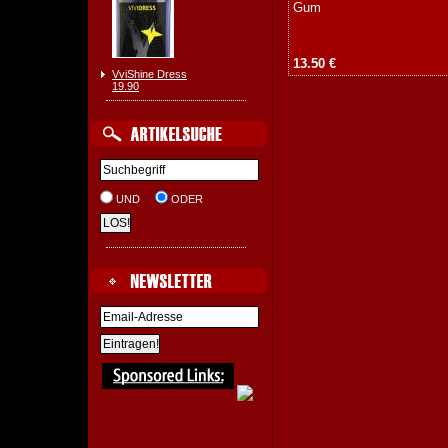
Gum
13.50 €
VviShine Dress
19.90
UND
ODER