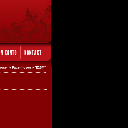
erhosen + Pagenhosen
"E2SM"