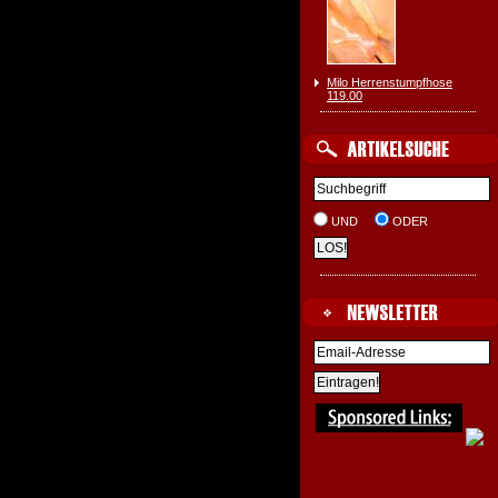
Milo Herrenstumpfhose
119.00
UND
ODER