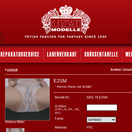
zurück
Artikel: Unt
E2SM
" Herren Pants mit Schlitz"
Bestell-Nr.:
5001.78.E2SM
Größen:
(S,M,L,XL,2XL, 3XL,
:
4XL)
Farbe:
Weitere Bilder:
Material:
PVC