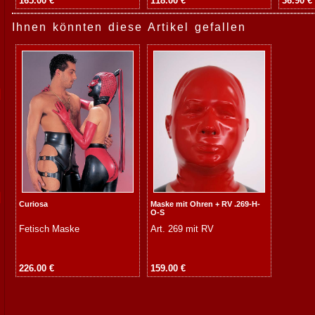
165.00 €
118.00 €
36.90 €
Ihnen könnten diese Artikel gefallen
Curiosa
Maske mit Ohren + RV .269-H-
O-S
Fetisch Maske
Art. 269 mit RV
226.00 €
159.00 €