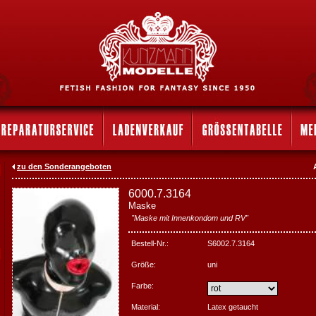
zu den Sonderangeboten
6000.7.3164
Maske
"Maske mit Innenkondom und RV"
Bestell-Nr.:
S6002.7.3164
Größe:
uni
Farbe:
Material:
Latex getaucht