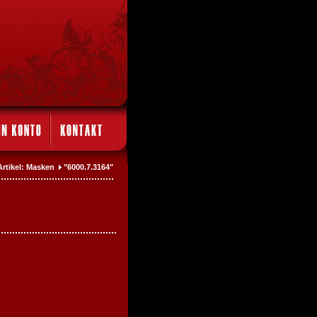
Artikel: Masken
"6000.7.3164"