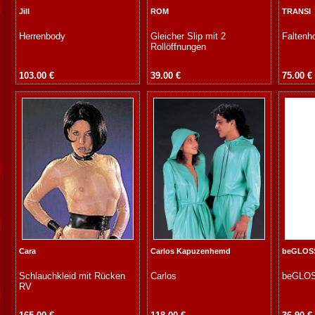
Jill
ROM
TRANSI
Herrenbody
Gleicher Slip mit 2
Faltenh
Rollöffnungen
103.00 €
39.00 €
75.00 €
Cara
Carlos Kapuzenhemd
beGLOSS
Schlauchkleid mit Rücken
Carlos
beGLO
RV