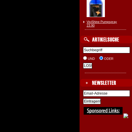
ViviShine Pumpspray
23.90
UND
ODER