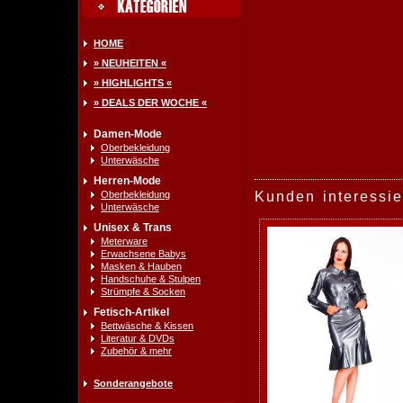
HOME
» NEUHEITEN «
» HIGHLIGHTS «
» DEALS DER WOCHE «
Damen-Mode
Oberbekleidung
Unterwäsche
Herren-Mode
Oberbekleidung
Kunden interessie
Unterwäsche
Unisex & Trans
Meterware
Erwachsene Babys
Masken & Hauben
Handschuhe & Stulpen
Strümpfe & Socken
Fetisch-Artikel
Bettwäsche & Kissen
Literatur & DVDs
Zubehör & mehr
Sonderangebote