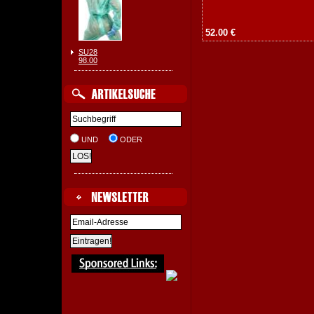
52.00 €
SU28
98.00
UND
ODER