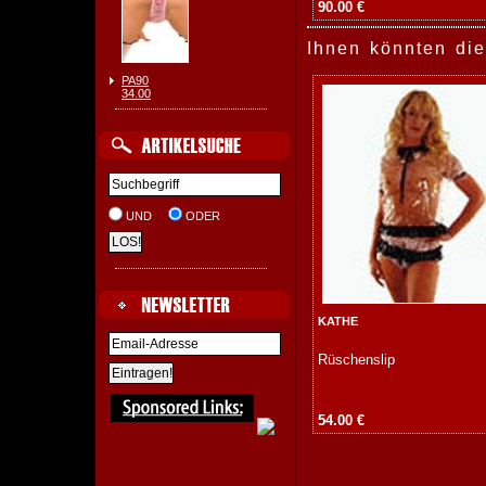
90.00 €
Ihnen könnten die
PA90
34.00
UND
ODER
KATHE
Rüschenslip
54.00 €