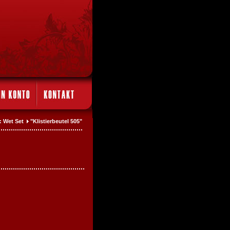
l: Wet Set
"Klistierbeutel 505"