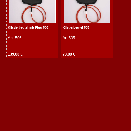
Klistierbeutel mit Plug 506
Klistierbeutel 505
Art. 506
Art.505
139.00 €
79.00 €