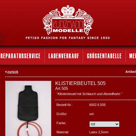
zurück
Artike
KLISTIERBEUTEL 505
Art.505
"Klistierbeutel mit Schlauch und Abstellhahn "
Bestell-Nr.:
6002.6.505
Größe:
uni
Farbe:
Material:
Latex 2,5mm