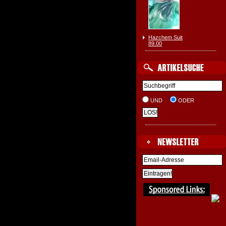
Hazchem Suit
89.00
UND
ODER