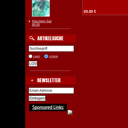
69.00 €
Hazchem Suit
89.00
UND
ODER