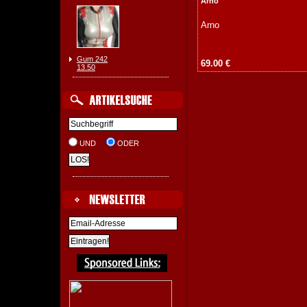
Arno
Arno
Gum 242
69.00 €
13.50
UND
ODER