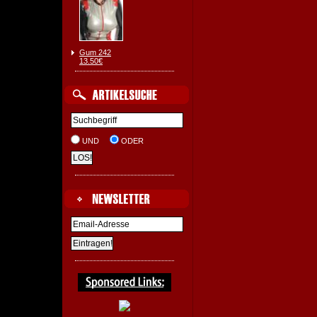
Gum 242
13.50€
UND
ODER