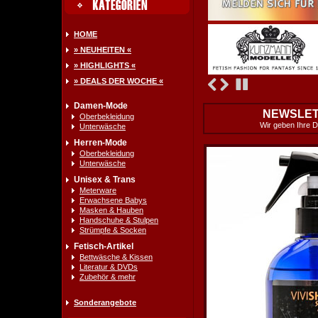
HOME
» NEUHEITEN «
» HIGHLIGHTS «
» DEALS DER WOCHE «
Damen-Mode
NEWSLET
Oberbekleidung
Wir geben Ihre Da
Unterwäsche
Herren-Mode
Oberbekleidung
Unterwäsche
Unisex & Trans
Meterware
Erwachsene Babys
Masken & Hauben
Handschuhe & Stulpen
Strümpfe & Socken
Fetisch-Artikel
Bettwäsche & Kissen
Literatur & DVDs
Zubehör & mehr
Sonderangebote