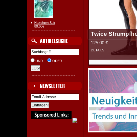
Hazchem Suit
89.00€
Twice Strumpfh
125.00 €
DETAILS
UND
ODER