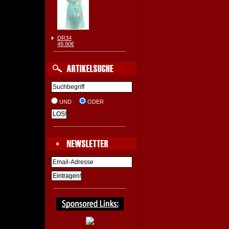
DR34
49.90€
UND
ODER