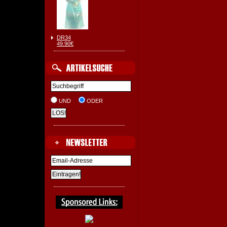
DR34
49.90€
UND
ODER