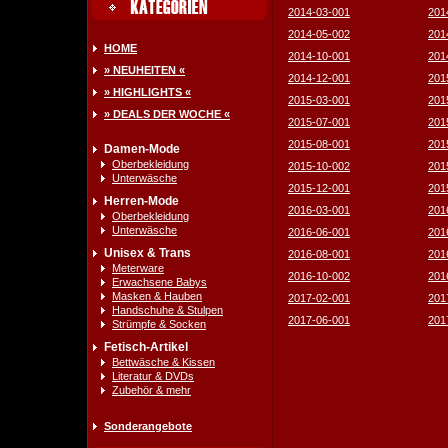
2014-03-001
201
2014-05-002
201
HOME
2014-10-001
201
» NEUHEITEN «
2014-12-001
201
» HIGHLIGHTS «
2015-03-001
201
» DEALS DER WOCHE «
2015-07-001
201
2015-08-001
201
Damen-Mode
Oberbekleidung
2015-10-002
201
Unterwäsche
2015-12-001
201
Herren-Mode
2016-03-001
201
Oberbekleidung
Unterwäsche
2016-06-001
201
Unisex & Trans
2016-08-001
201
Meterware
2016-10-002
201
Erwachsene Babys
Masken & Hauben
2017-02-001
201
Handschuhe & Stulpen
2017-06-001
201
Strümpfe & Socken
Fetisch-Artikel
Bettwäsche & Kissen
Literatur & DVDs
Zubehör & mehr
Sonderangebote