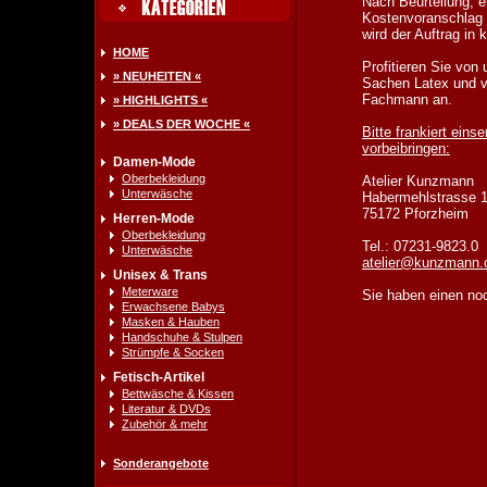
Nach Beurteilung, e
Kostenvoranschlag 
wird der Auftrag in k
HOME
Profitieren Sie von 
» NEUHEITEN «
Sachen Latex und v
Fachmann an.
» HIGHLIGHTS «
» DEALS DER WOCHE «
Bitte frankiert eins
vorbeibringen:
Damen-Mode
Oberbekleidung
Atelier Kunzmann
Unterwäsche
Habermehlstrasse 
75172 Pforzheim
Herren-Mode
Oberbekleidung
Tel.: 07231-9823.0
Unterwäsche
atelier@kunzmann
Unisex & Trans
Meterware
Sie haben einen no
Erwachsene Babys
Masken & Hauben
Handschuhe & Stulpen
Strümpfe & Socken
Fetisch-Artikel
Bettwäsche & Kissen
Literatur & DVDs
Zubehör & mehr
Sonderangebote