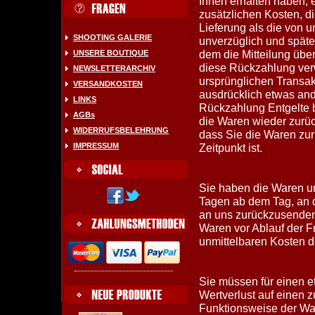
Ihnen erhalten haben, 
zusätzlichen Kosten, d
Lieferung als die von 
SHOOTING GALERIE
unverzüglich und spät
dem die Mitteilung über
UNSERE BOUTIQUE
diese Rückzahlung verw
NEWSLETTERARCHIV
ursprünglichen Transak
VERSANDKOSTEN
ausdrücklich etwas and
LINKS
Rückzahlung Entgelte b
AGBs
die Waren wieder zurüc
WIDERRUFSBELEHRUNG
dass Sie die Waren zu
IMPRESSUM
Zeitpunkt ist.
Sie haben die Waren un
Tagen ab dem Tag, an d
an uns zurückzusenden 
Waren vor Ablauf der F
unmittelbaren Kosten 
Sie müssen für einen 
Wertverlust auf einen 
Funktionsweise der Wa