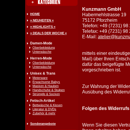
Kunzmann GmbH
Habermehlstrasse 19
HOME
75172 Pforzheim
» NEUHEITEN «
Telefon: +49 (7231) 98 
» HIGHLIGHTS «
Telefax: +49 (7231) 98 
» DEALS DER WOCHE «
E-Mail:
atelier@kunzm
Damen-Mode
Oberbekleidung
Unterwäsche
mittels einer eindeutige
Mail) über Ihren Entsch
Herren-Mode
Oberbekleidung
dafür das beigefügte M
Unterwäsche
vorgeschrieben ist.
Unisex & Trans
Meterware
Erwachsene Babys
Zur Wahrung der Widerru
Masken & Hauben
Handschuhe & Stulpen
Ausübung des Widerrufs
Strümpfe & Socken
Fetisch-Artikel
Bettwäsche & Kissen
Folgen des Widerrufs
Literatur & DVDs
Zubehör & mehr
Sonderangebote
Wenn Sie diesen Vertra