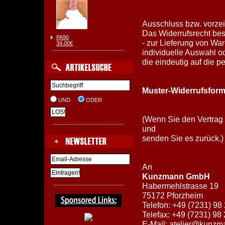
Ausschluss bzw. vorzei
Das Widerrufsrecht best
PA90
- zur Lieferung von War
34.00€
individuelle Auswahl 
die eindeutig auf die 
Muster-Widerrufsform
UND
ODER
(Wenn Sie den Vertrag 
und
senden Sie es zurück.)
An
Kunzmann GmbH
Habermehlstrasse 19
75172 Pforzheim
Telefon: +49 (7231) 98 
Telefax: +49 (7231) 98 
E-Mail:
atelier@kunzm