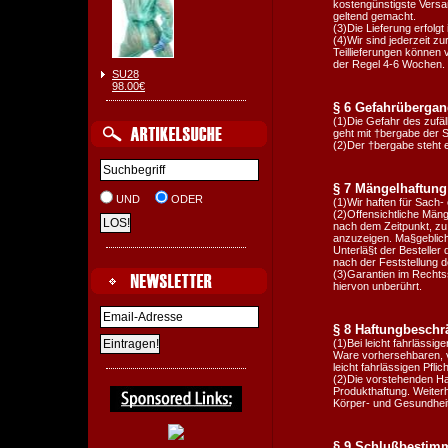
kostengünstigste Versa
geltend gemacht.
(3)Die Lieferung erfolgt
(4)Wir sind jederzeit z
Teillieferungen können 
der Regel 4-6 Wochen.
SU28
98.00€
§ 6 Gefahrüberga
(1)Die Gefahr des zufäl
geht mit †bergabe der S
(2)Der †bergabe steht e
§ 7 Mängelhaftung
UND
ODER
(1)Wir haften für Sach-
(2)Offensichtliche Mäng
nach dem Zeitpunkt, zu 
anzuzeigen. Ma§geblich 
Unterlä§t der Besteller
nach der Feststellung des
(3)Garantien im Rechtss
hiervon unberührt.
§ 8 Haftungbesch
(1)Bei leicht fahrlässi
Ware vorhersehbaren, v
leicht fahrlässigen Pfli
(2)Die vorstehenden Ha
Produkthaftung. Weiter
Körper- und Gesundheit
§ 9 Schlußbesti