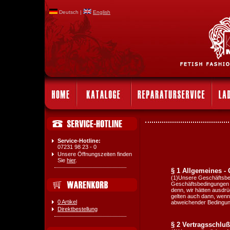
Deutsch |
English
Service-Hotline:
07231 98 23 - 0
Unsere Öffnungszeiten finden
Sie
hier
.
§ 1 Allgemeines -
(1)Unsere Geschäftsbe
Geschäftsbedingungen a
denn, wir hätten ausdrü
gelten auch dann, wenn
0 Artikel
abweichender Bedingunge
Direktbestellung
§ 2 Vertragsschluß