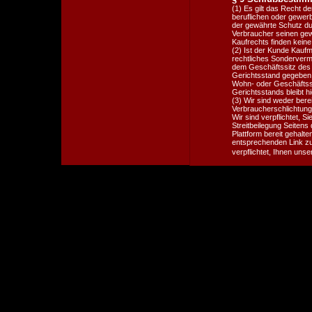
(1) Es gilt das Recht d
beruflichen oder gewerb
der gewährte Schutz d
Verbraucher seinen gew
Kaufrechts finden keine
(2) Ist der Kunde Kaufma
rechtliches Sondervermö
dem Geschäftssitz des V
Gerichtsstand gegeben 
Wohn- oder Geschäftssi
Gerichtsstands bleibt h
(3) Wir sind weder berei
Verbraucherschlichtung
Wir sind verpflichtet, S
Streitbeilegung Seiten
Plattform bereit gehalte
entsprechenden Link zu
verpflichtet, Ihnen unse