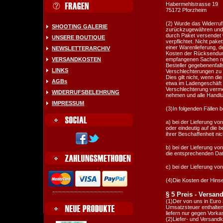
Habermehlstrasse 19
75172 Pforzheim
(2) Wurde das Widerruf
SHOOTING GALERIE
zurückzugewähren und 
durch Paket versendet 
UNSERE BOUTIQUE
verpflichtet. Nicht pak
einer Warenlieferung, de
NEWSLETTERARCHIV
Kosten der Rücksendung 
VERSANDKOSTEN
empfangenen Sachen nic
Besteller gegebenenfalls
LINKS
Verschlechterungen zu
Dies gilt nicht, wenn di
AGBs
etwa im Ladengeschäft 
Verschlechterung verme
WIDERRUFSBELEHRUNG
nehmen und alle Handlu
IMPRESSUM
(3)In folgenden Fällen 
a) bei der Lieferung vo
oder eindeutig auf die 
ihrer Beschaffenheit ni
b) bei der Lieferung v
die entsprechenden Date
c) bei der Lieferung von 
(4)Die Kosten der Hinse
§ 5 Preis - Versand
(1)Der von uns in Euro 
Umsatzsteuer enthalten.
liefern nur gegen Vorka
(2)Liefer- und Versandk