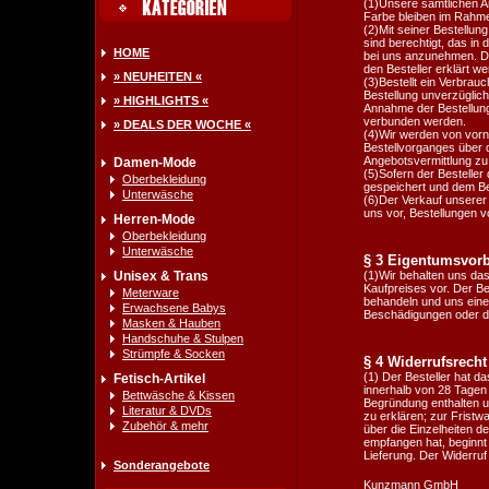
(1)Unsere sämtlichen An
Farbe bleiben im Rahm
(2)Mit seiner Bestellung
sind berechtigt, das i
HOME
bei uns anzunehmen. Di
den Besteller erklärt w
» NEUHEITEN «
(3)Bestellt ein Verbra
Bestellung unverzüglich
» HIGHLIGHTS «
Annahme der Bestellung
verbunden werden.
» DEALS DER WOCHE «
(4)Wir werden von vorn
Bestellvorganges über d
Angebotsvermittlung zu 
Damen-Mode
(5)Sofern der Besteller
Oberbekleidung
gespeichert und dem Be
Unterwäsche
(6)Der Verkauf unserer
uns vor, Bestellungen v
Herren-Mode
Oberbekleidung
Unterwäsche
§ 3 Eigentumsvorb
Unisex & Trans
(1)Wir behalten uns da
Kaufpreises vor. Der Bes
Meterware
behandeln und uns einen
Erwachsene Babys
Beschädigungen oder di
Masken & Hauben
Handschuhe & Stulpen
Strümpfe & Socken
§ 4 Widerrufsrecht
(1) Der Besteller hat d
Fetisch-Artikel
innerhalb von 28 Tagen
Bettwäsche & Kissen
Begründung enthalten u
Literatur & DVDs
zu erklären; zur Fristw
Zubehör & mehr
über die Einzelheiten d
empfangen hat, beginnt 
Lieferung. Der Widerruf 
Sonderangebote
Kunzmann GmbH