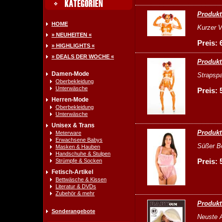
Produkt
HOME
Kurzer V
» NEUHEITEN «
Preis: 
» HIGHLIGHTS «
» DEALS DER WOCHE «
Produkt
Damen-Mode
Strapspa
Oberbekleidung
Unterwäsche
Preis: 
Herren-Mode
Oberbekleidung
Unterwäsche
Unisex & Trans
Produkt
Meterware
Erwachsene Babys
Süßer Bo
Masken & Hauben
Handschuhe & Stulpen
Preis: 
Strümpfe & Socken
Fetisch-Artikel
Bettwäsche & Kissen
Literatur & DVDs
Zubehör & mehr
Produkt
Sonderangebote
Neuste 