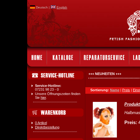
Deutsch |
English
+++ NEUHEITEN +++
Service-Hotline:
07231 98 23 - 0
Sortierung:
Name
|
Preis
|
Eins
Unsere Öffnungszeiten finden
Sie
hier
.
Produkt
Halbmask
Preis: 
0 Artikel
Direktbestellung