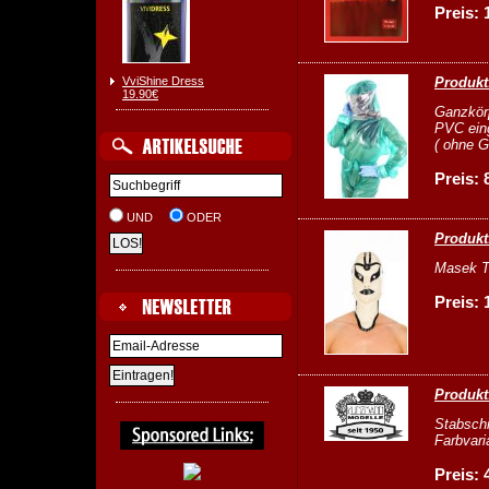
Preis: 
VviShine Dress
Produkt
19.90€
Ganzkörp
PVC eing
( ohne 
Preis: 
UND
ODER
Produkt
Masek Tr
Preis: 
Produkt
Stabschi
Farbvari
Preis: 