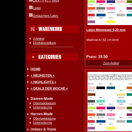
Lack / PVC / Textil
Leder
Getauchtes Latex
Latex Meterware 0,20 mm
0 Artikel
Material ist 92 cm breit
Direktbestellung
Preis: 19.50
Zum Artikel
HOME
» NEUHEITEN «
» HIGHLIGHTS «
» DEALS DER WOCHE «
Damen-Mode
Oberbekleidung
Unterwäsche
Herren-Mode
Oberbekleidung
Unterwäsche
Unisex & Trans