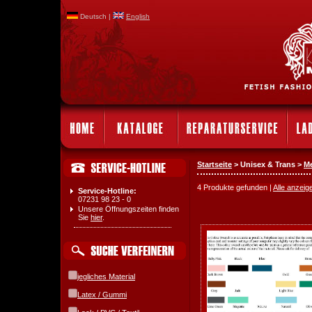
Deutsch |
English
Startseite
> Unisex & Trans >
Me
4 Produkte gefunden |
Alle anzeig
Service-Hotline:
07231 98 23 - 0
Unsere Öffnungszeiten finden
Sie
hier
.
jegliches Material
Latex / Gummi