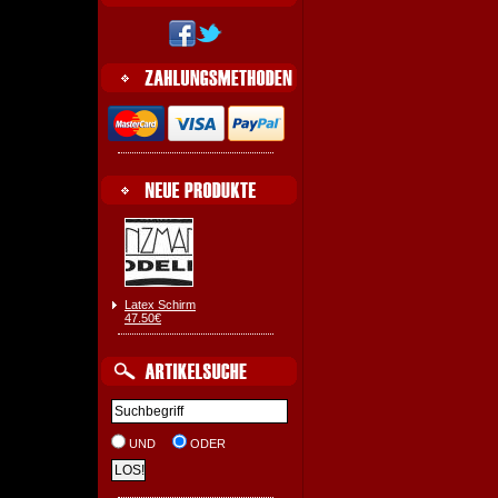
Latex Schirm
47.50€
UND
ODER