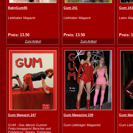
BabyGum85
Gum 241
Gum 243
Liebhaber Magazin
Liebhaber Magazin
Latex Ma
Preis: 13.50
Preis: 13.50
Preis: 
Zum Artikel
Zum Artikel
Gum Magazin 247
Gum Magazine 239
Gum Mag
GUM - Das älteste Gummi-
Gum Liebhager Magazine
Gum Lieb
Fetischmagazin! Berichte und
Erlebnisse, Stories, Fantasien,