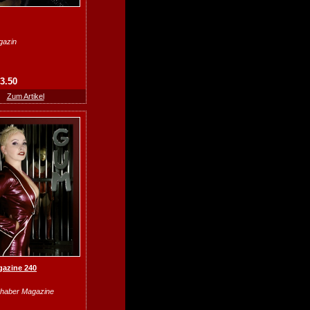
gazin
13.50
Zum Artikel
azine 240
haber Magazine