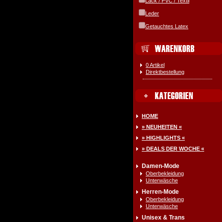
Lack / PVC / Textil
Leder
Getauchtes Latex
0 Artikel
Direktbestellung
HOME
» NEUHEITEN «
» HIGHLIGHTS «
» DEALS DER WOCHE «
Damen-Mode
Oberbekleidung
Unterwäsche
Herren-Mode
Oberbekleidung
Unterwäsche
Unisex & Trans