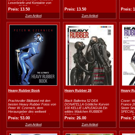
Leserbriefe und Kontakte von
treuen GUMlesern für echte
Preis: 13.50
Preis: 13.50
Preis: 
Latexfa...
Zum Artikel
Zum Artikel
Heavy Rubber Book
Heavy Rubber 28
Heavy Ru
Prachtvoller Bildband mit den
Black Ballerina 52 DEA
Cover: W
besten Heavy Rubber Fotos von
DONATELLA Göttliche Kurven
France 20
Peter W. Czernich, dem
100 KELLIE LAPLEAGUA Ein
Sister Sin
Herausgeber des weltweit
wildes Mädchen RUBBER
SPECIAL:
einzigen Rubberistenmagazins.
FASHION
Heavy-Ru
Preis: 53.00
Preis: 26.00
Preis: 
Masken und S...
Zum Artikel
Zum Artikel