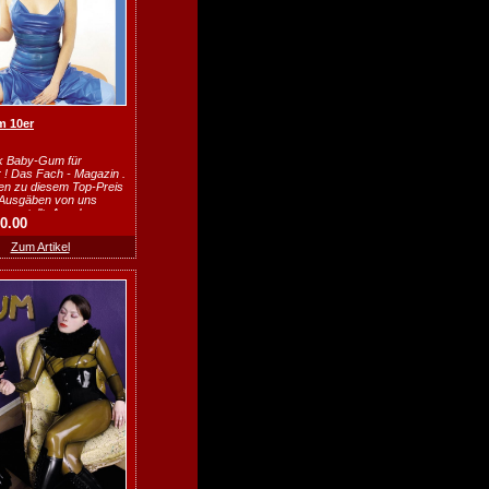
 10er
k Baby-Gum für
 ! Das Fach - Magazin .
ten zu diesem Top-Preis
e Ausgäben von uns
gestellt. Angabe von
20.00
Zum Artikel