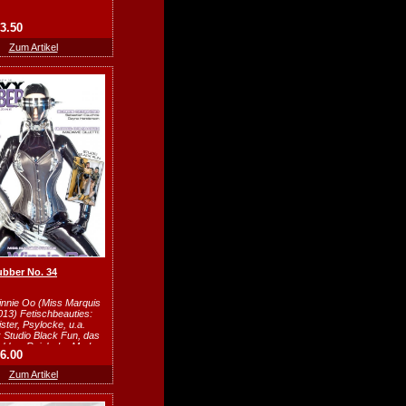
13.50
Zum Artikel
bber No. 34
innie Oo (Miss Marquis
13) Fetischbeauties:
ister, Psylocke, u.a.
 Studio Black Fun, das
bber-Reich der Mad...
26.00
Zum Artikel