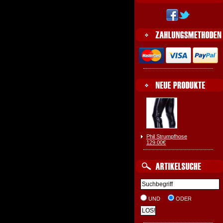
Phil Strumpfhose
129.00€
UND
ODER