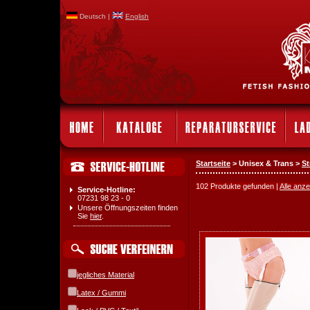
Deutsch |
English
Startseite
> Unisex & Trans >
St
102 Produkte gefunden |
Alle anz
Service-Hotline:
07231 98 23 - 0
Unsere Öffnungszeiten finden
Sie
hier
.
jegliches Material
Latex / Gummi