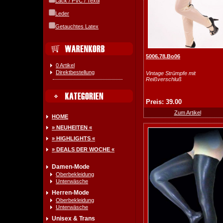
Lack / PVC / Textil
Leder
Getauchtes Latex
5006.78.Bo06
0 Artikel
Direktbestellung
Vintage Strümpfe mit
Reißverschluß
Preis: 39.00
Zum Artikel
HOME
» NEUHEITEN «
» HIGHLIGHTS «
» DEALS DER WOCHE «
Damen-Mode
Oberbekleidung
Unterwäsche
Herren-Mode
Oberbekleidung
Unterwäsche
Unisex & Trans