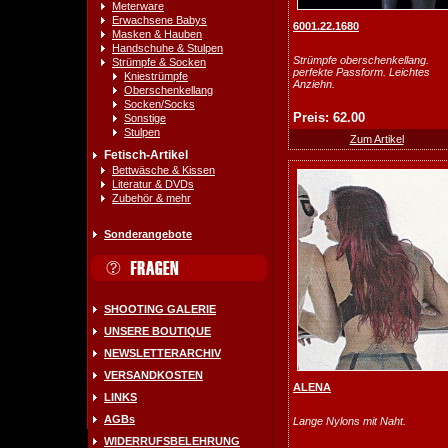
Meterware
Erwachsene Babys
6001.22.1680
Masken & Hauben
Handschuhe & Stulpen
Strümpfe oberschenkellang.
Strümpfe & Socken
perfekte Passform. Leichtes
Kniestrümpfe
Anziehn.
Oberschenkellang
Socken/Socks
Preis: 62.00
Sonstige
Stulpen
Zum Artikel
Fetisch-Artikel
Bettwäsche & Kissen
Literatur & DVDs
Zubehör & mehr
Sonderangebote
SHOOTING GALERIE
UNSERE BOUTIQUE
NEWSLETTERARCHIV
VERSANDKOSTEN
ALENA
LINKS
AGBs
Lange Nylons mit Naht.
WIDERRUFSBELEHRUNG