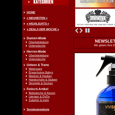
HOME
» NEUHEITEN «
» HIGHLIGHTS «
» DEALS DER WOCHE «
Damen-Mode
NEWSLET
Oberbekleidung
Wir geben Ihre Da
Unterwäsche
Herren-Mode
Oberbekleidung
Unterwäsche
Unisex & Trans
Meterware
Erwachsene Babys
Masken & Hauben
Handschuhe & Stulpen
Strümpfe & Socken
Fetisch-Artikel
Bettwäsche & Kissen
Literatur & DVDs
Zubehör & mehr
Sonderangebote