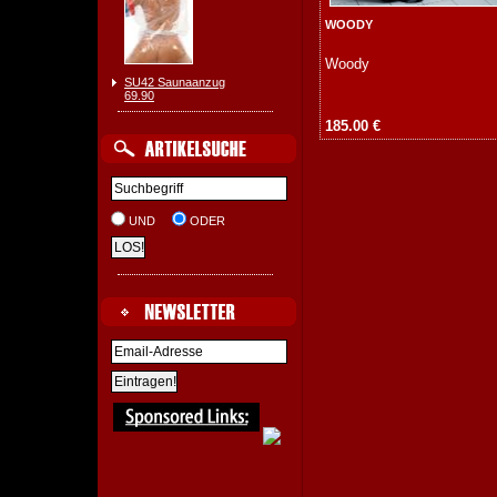
WOODY
Woody
SU42 Saunaanzug
69.90
185.00 €
UND
ODER