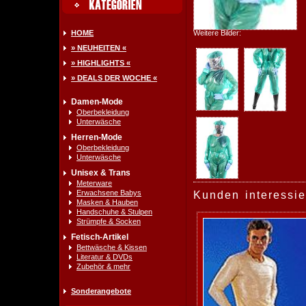
HOME
Weitere Bilder:
» NEUHEITEN «
» HIGHLIGHTS «
» DEALS DER WOCHE «
Damen-Mode
Oberbekleidung
Unterwäsche
Herren-Mode
Oberbekleidung
Unterwäsche
Unisex & Trans
Meterware
Erwachsene Babys
Kunden interessie
Masken & Hauben
Handschuhe & Stulpen
Strümpfe & Socken
Fetisch-Artikel
Bettwäsche & Kissen
Literatur & DVDs
Zubehör & mehr
Sonderangebote