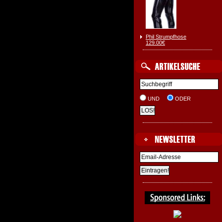
Phil Strumpfhose
129.00€
UND
ODER