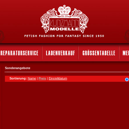
Sonderangebote
Sortierung:
Name
|
Preis
|
Einstelldatum