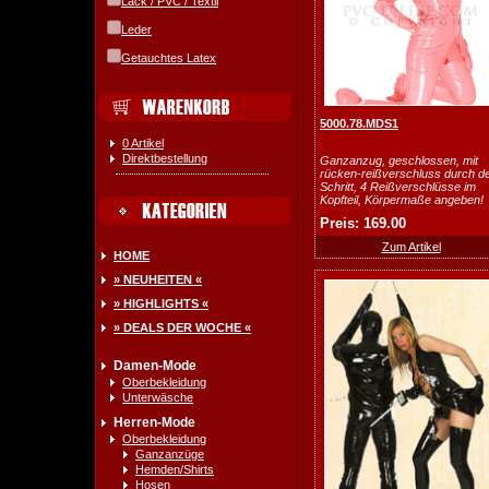
Lack / PVC / Textil
Leder
Getauchtes Latex
5000.78.MDS1
0 Artikel
Direktbestellung
Ganzanzug, geschlossen, mit
rücken-reißverschluss durch d
Schritt, 4 Reißverschlüsse im
Kopfteil, Körpermaße angeben!
Preis: 169.00
Zum Artikel
HOME
» NEUHEITEN «
» HIGHLIGHTS «
» DEALS DER WOCHE «
Damen-Mode
Oberbekleidung
Unterwäsche
Herren-Mode
Oberbekleidung
Ganzanzüge
Hemden/Shirts
Hosen