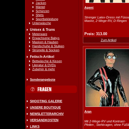
Jacken
Mäntel
Agent
Schürzen
Shirts
Strenger Latex-Dress mit Füss
Sportbekleidung
Maske, 2-Wege-RV, D-Ringen
Unterwäsche
Unisex & Trans
Preis: 313.00
Meterware
Erwachsene Babys
Zum Artikel
Masken & Hauben
Handschuhe & Stulpen
Strümpfe & Socken
Fetisch-Artikel
Bettwäsche & Kissen
Literatur & DVDs
Zubehör & mehr
Sonderangebote
SHOOTING GALERIE
UNSERE BOUTIQUE
Aran
NEWSLETTERARCHIV
VERSANDKOSTEN
Mit 2-Wege-RV und Kontrast-
Pfeilen , Stehkragen, ohne Füßl
LINKS