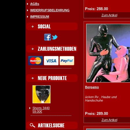
AGBs
Preis: 288.00
WIDERRUFSBELEHRUNG
Zum Artikel
IMPRESSUM
Bergamo
ücken Rv , Haube und
Handschuhe
Shorts 3440
59.00€
Preis: 289.00
Zum Artikel