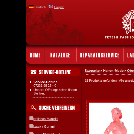
Deutsch |
English
Startseite
> Herren-Mode >
Obe
82 Produkte gefunden |
Alle anzei
Service-Hotline:
07231 98 23 - 0
Unsere Öffnungszeiten finden
Sie
hier
.
jegliches Material
Latex / Gummi