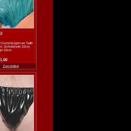
E3
t Gummizügen an Taille
n, Schrittbreite 10cm,
nge 10cm
31.00
Zum Artikel