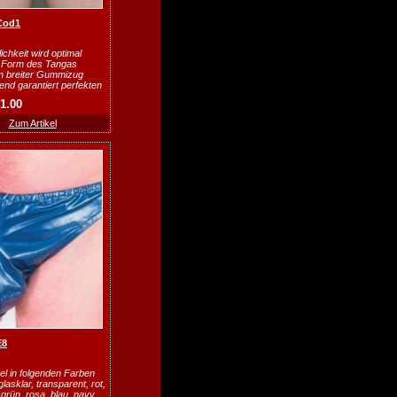
Cod1
ichkeit wird optimal
e Form des Tangas
in breiter Gummizug
nd garantiert perfekten
21.00
Zum Artikel
E8
el in folgenden Farben
 glasklar, transparent, rot,
grün, rosa, blau, navy,