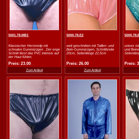
5001.78.MB1
5000.78.E2
5000.78.
Klassischer Herrenslip mit
weit geschnitten mit Taillen- und
unisex mi
schnalen Gummizügen . Der enge
Bein-Gummizügen, Schrittbreite
und Beine
Schnitt lässt das PVC intensiv auf
20cm, Seitenlänge 22,5cm
Seitenlä
der Haut fühlen.
Preis: 23.00
Preis: 26.00
Preis: 
Zum Artikel
Zum Artikel