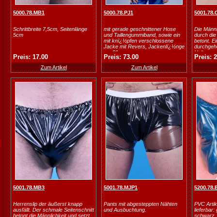
5000.78.MB1
5000.78.PJ1
5001.78.
Schrittbreite 7,5cm, Seitenlänge
mit gerade geschnittener Hose
Die Männl
5cm
und Taillengummiband, sowie ein
durch di
mit knï¿½pfen verschlossene
betont. E
Jacke mit Revers, Jackenlï¿½nge
durchgehe
ca. 81 cm.
Halt.
Preis: 17.00
Preis: 73.00
Preis: 
Zum Artikel
Zum Artikel
5001.78.MB3
5001.78.MJP1
5200.78.
Herrenslip der äußerst knapp
Pants mit abgesteppten Nähten
PVC Artik
ausfällt. Der schmale Seitenschnitt
und Ausbuchtung.
lieferbar:
betont die Männlichkeit und setzt
schwarz, 