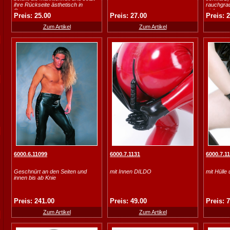
ihre Rückseite ästhetisch in
rauchgrau,
Szene.
pink
Preis: 25.00
Preis: 27.00
Preis: 
Zum Artikel
Zum Artikel
6000.6.11099
6000.7.1131
6000.7.1
Geschnürt an den Seiten und
mit Innen DILDO
mit Hülle
innen bis ab Knie
Preis: 241.00
Preis: 49.00
Preis: 
Zum Artikel
Zum Artikel