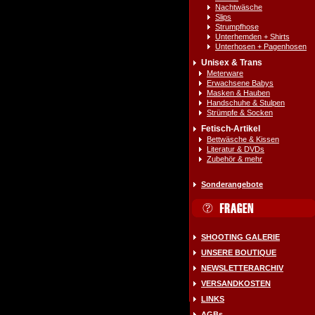
Nachtwäsche
Slips
Strumpfhose
Unterhemden + Shirts
Unterhosen + Pagenhosen
Unisex & Trans
Meterware
Erwachsene Babys
Masken & Hauben
Handschuhe & Stulpen
Strümpfe & Socken
Fetisch-Artikel
Bettwäsche & Kissen
Literatur & DVDs
Zubehör & mehr
Sonderangebote
SHOOTING GALERIE
UNSERE BOUTIQUE
NEWSLETTERARCHIV
VERSANDKOSTEN
LINKS
AGBs