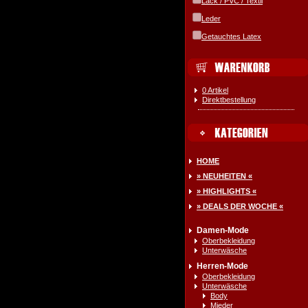
Lack / PVC / Textil
Leder
Getauchtes Latex
0 Artikel
Direktbestellung
HOME
» NEUHEITEN «
» HIGHLIGHTS «
» DEALS DER WOCHE «
Damen-Mode
Oberbekleidung
Unterwäsche
Herren-Mode
Oberbekleidung
Unterwäsche
Body
Mieder