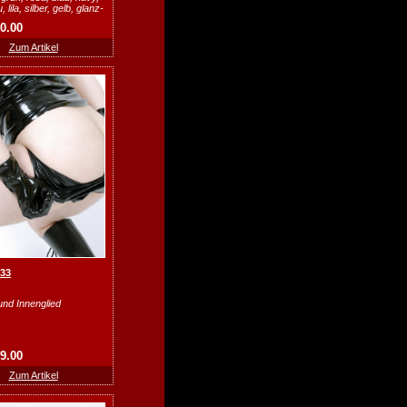
 lila, silber, gelb, glanz-
20.00
Zum Artikel
133
 und Innenglied
79.00
Zum Artikel