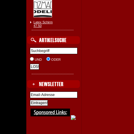
Latex Schirm
47.50
UND
ODER