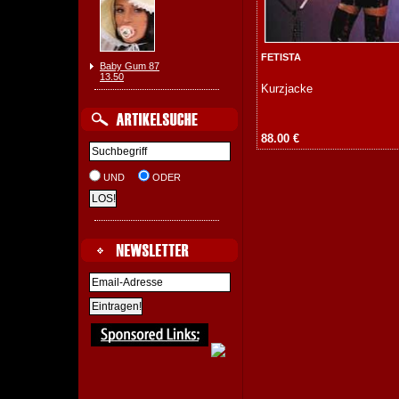
FETISTA
Baby Gum 87
13.50
Kurzjacke
88.00 €
UND
ODER