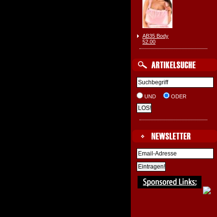
AB35 Body
52.00
UND
ODER