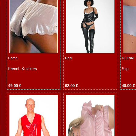
Caren
Geri
GLENN
French Knickers
Slip
49.00 €
62.00 €
40.00 €