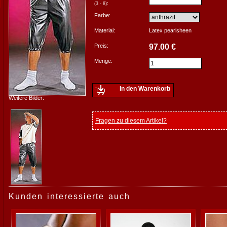
:
(3 - 8)
Farbe:
Material:
Latex pearlsheen
Preis:
97.00 €
Menge:
In den Warenkorb
Weitere Bilder:
Fragen zu diesem Artikel?
Kunden interessierte auch