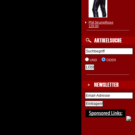
Phil Strumpfhose
129.00
UND
ODER