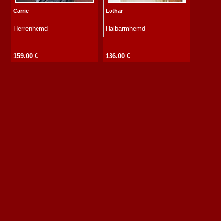
Carrie
Lothar
Herrenhemd
Halbarmhemd
159.00 €
136.00 €