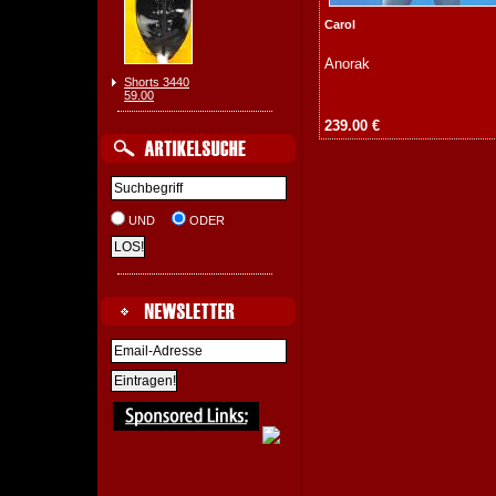
Carol
Anorak
Shorts 3440
59.00
239.00 €
UND
ODER