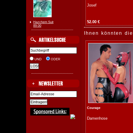
Josef
52.00 €
Hazchem Suit
89.00
Ihnen könnten die
UND
ODER
Courage
Damenhose