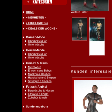
HOME
Weitere Bilder:
» NEUHEITEN «
» HIGHLIGHTS «
» DEALS DER WOCHE «
Damen-Mode
Oberbekleidung
Unterwäsche
Herren-Mode
Oberbekleidung
Unterwäsche
Unisex & Trans
Meterware
Erwachsene Babys
Kunden interessie
Masken & Hauben
Handschuhe & Stulpen
Strümpfe & Socken
Fetisch-Artikel
Bettwäsche & Kissen
Literatur & DVDs
Zubehör & mehr
Sonderangebote