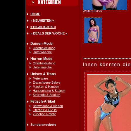
Weitere Bilder:
HOME
» NEUHEITEN «
» HIGHLIGHTS «
» DEALS DER WOCHE «
Damen-Mode
Oberbekleidung
Unterwäsche
Herren-Mode
Oberbekleidung
Ihnen könnten die
Unterwäsche
Unisex & Trans
Meterware
Erwachsene Babys
Masken & Hauben
Handschuhe & Stulpen
Strümpfe & Socken
Fetisch-Artikel
Bettwäsche & Kissen
Literatur & DVDs
Zubehör & mehr
Sonderangebote