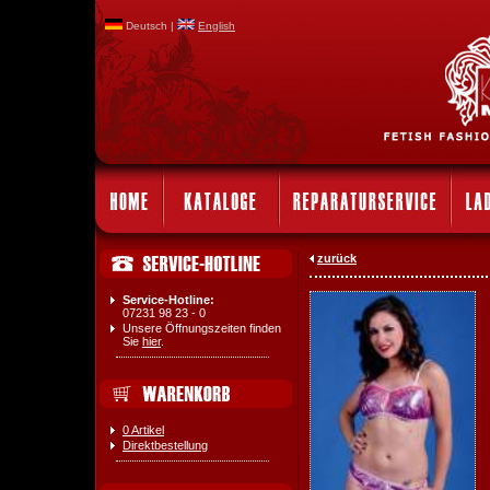
Deutsch |
English
zurück
Service-Hotline:
07231 98 23 - 0
Unsere Öffnungszeiten finden
Sie
hier
.
0 Artikel
Direktbestellung