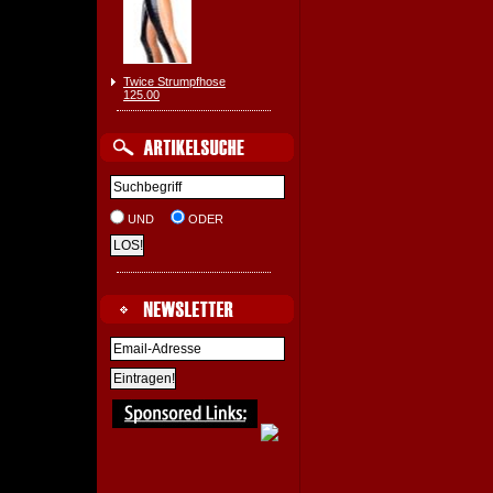
Twice Strumpfhose
125.00
UND
ODER