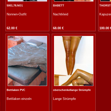
5001.78.NO1
BABETT
THORST
Nonnen-Outfit
Nachtkleid
Kapuzen
62.00 €
68.00 €
100.00 
Bettlaken PVC
oberschenkellange Strümpfe
Bettlaken einzeln
Lange Strümpfe