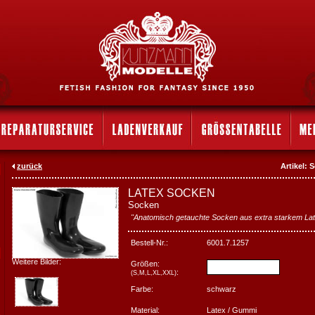
zurück
Artikel:
LATEX SOCKEN
Socken
"Anatomisch getauchte Socken aus extra starkem La
Bestell-Nr.:
6001.7.1257
Weitere Bilder:
Größen:
:
(S,M,L,XL,XXL)
Farbe:
schwarz
Material:
Latex / Gummi