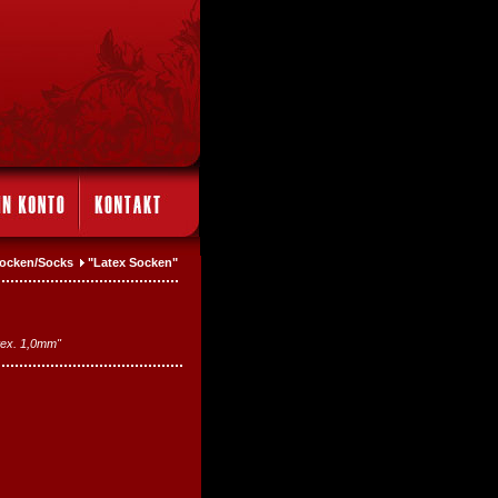
 Socken/Socks
"Latex Socken"
tex. 1,0mm"