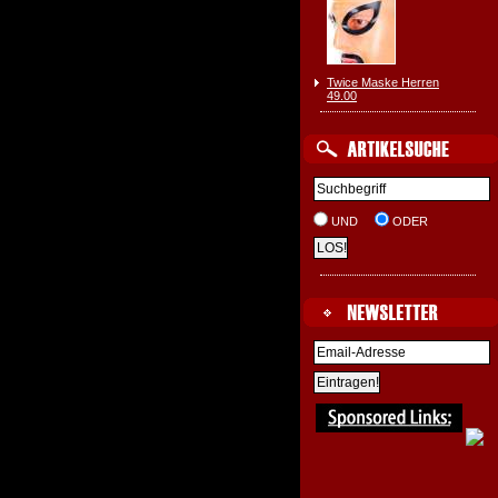
Twice Maske Herren
49.00
UND
ODER