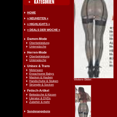
HOME
» NEUHEITEN «
» HIGHLIGHTS «
» DEALS DER WOCHE «
Damen-Mode
Oberbekleidung
Unterwäsche
Herren-Mode
Oberbekleidung
Unterwäsche
Unisex & Trans
Meterware
Erwachsene Babys
Masken & Hauben
Weitere Bilder:
Handschuhe & Stulpen
Strümpfe & Socken
Fetisch-Artikel
Bettwäsche & Kissen
Literatur & DVDs
Zubehör & mehr
Sonderangebote