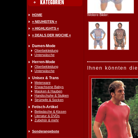
HOME
Weitere Bilder:
» NEUHEITEN «
» HIGHLIGHTS «
» DEALS DER WOCHE «
Damen-Mode
Oberbekleidung
Unterwäsche
Herren-Mode
Oberbekleidung
Ihnen könnten die
Unterwäsche
Unisex & Trans
Meterware
Erwachsene Babys
Masken & Hauben
Handschuhe & Stulpen
Strümpfe & Socken
Fetisch-Artikel
Bettwäsche & Kissen
Literatur & DVDs
Zubehör & mehr
Sonderangebote