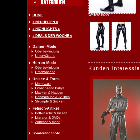
HOME
Weitere Bilder:
» NEUHEITEN «
» HIGHLIGHTS «
» DEALS DER WOCHE «
Damen-Mode
Oberbekleidung
Unterwäsche
Herren-Mode
Oberbekleidung
Kunden interessie
Unterwäsche
Unisex & Trans
Meterware
Erwachsene Babys
Masken & Hauben
Handschuhe & Stulpen
Strümpfe & Socken
Fetisch-Artikel
Bettwäsche & Kissen
Literatur & DVDs
Zubehör & mehr
Sonderangebote