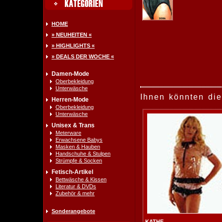
HOME
» NEUHEITEN «
» HIGHLIGHTS «
» DEALS DER WOCHE «
Damen-Mode
Oberbekleidung
Unterwäsche
Ihnen könnten die
Herren-Mode
Oberbekleidung
Unterwäsche
Unisex & Trans
Meterware
Erwachsene Babys
Masken & Hauben
Handschuhe & Stulpen
Strümpfe & Socken
Fetisch-Artikel
Bettwäsche & Kissen
Literatur & DVDs
Zubehör & mehr
Sonderangebote
KATHE