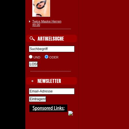
Twice Maske Herren
49.00
UND
ODER