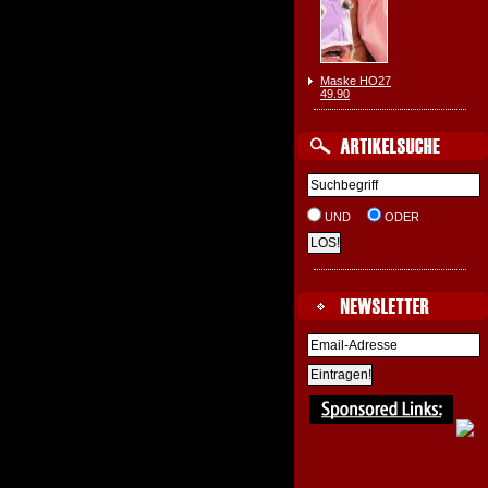
Maske HO27
49.90
UND
ODER