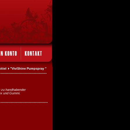
mittel
"ViviShine Pumpspray "
ch zu handhabender
tex und Gummi.