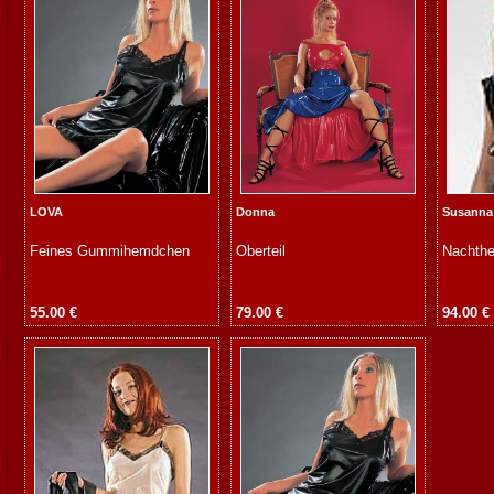
LOVA
Donna
Susanna
Feines Gummihemdchen
Oberteil
Nachth
55.00 €
79.00 €
94.00 €