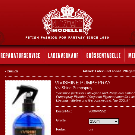
zurück
Artikel: Latex und sonst. Pflege
VIVISHINE PUMPSPRAY
ViviShine Pumpspray
"Vivishine perfekter Latexglanz und Pflege aus einfa
Pumpspray Flasche. Pflegende Eigenschaften für La
Lösungsmittelfrei und Geruchsneutral. Nur 250ml "
Bestell-Nr.:
9000VVS52
Größe:
Farbe:
uni