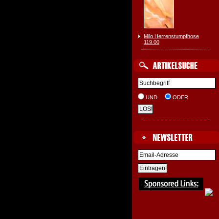
Milo Herrenstumpfhose
119.00
UND
ODER