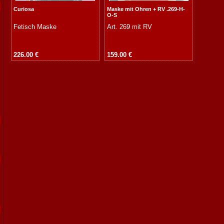
Curiosa
Maske mit Ohren + RV .269-H-
O-S
Fetisch Maske
Art. 269 mit RV
226.00 €
159.00 €