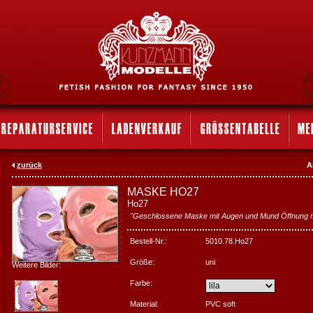
zurück
A
MASKE HO27
Ho27
"Geschlossene Maske mit Augen und Mund Öffnung m
Bestell-Nr.:
5010.78.Ho27
Größe:
uni
Weitere Bilder:
Farbe:
Material:
PVC soft