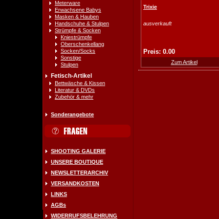
Meterware
Trixie
Erwachsene Babys
Masken & Hauben
Handschuhe & Stulpen
ausverkauft
Strümpfe & Socken
Kniestrümpfe
Oberschenkellang
Socken/Socks
Preis: 0.00
Sonstige
Zum Artikel
Stulpen
Fetisch-Artikel
Bettwäsche & Kissen
Literatur & DVDs
Zubehör & mehr
Sonderangebote
SHOOTING GALERIE
UNSERE BOUTIQUE
NEWSLETTERARCHIV
VERSANDKOSTEN
LINKS
AGBs
WIDERRUFSBELEHRUNG