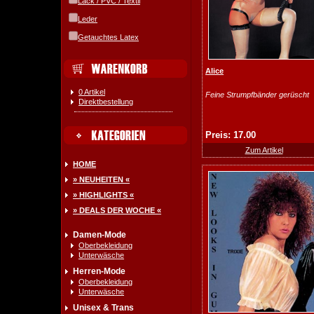
Lack / PVC / Textil
Leder
Getauchtes Latex
Alice
0 Artikel
Feine Strumpfbänder gerüscht
Direktbestellung
Preis: 17.00
Zum Artikel
HOME
» NEUHEITEN «
» HIGHLIGHTS «
» DEALS DER WOCHE «
Damen-Mode
Oberbekleidung
Unterwäsche
Herren-Mode
Oberbekleidung
Unterwäsche
Unisex & Trans