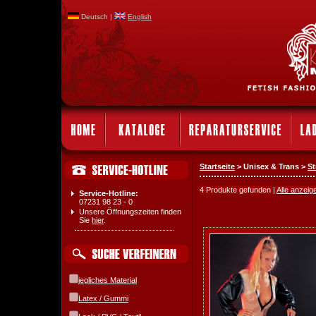
Deutsch |
English
Startseite
> Unisex & Trans >
St
4 Produkte gefunden |
Alle anzeig
Service-Hotline:
07231 98 23 - 0
Unsere Öffnungszeiten finden
Sie
hier
.
jegliches Material
Latex / Gummi