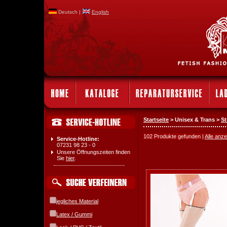
Deutsch |
English
Startseite
> Unisex & Trans >
St
102 Produkte gefunden |
Alle anz
Service-Hotline:
07231 98 23 - 0
Unsere Öffnungszeiten finden
Sie
hier
.
jegliches Material
Latex / Gummi