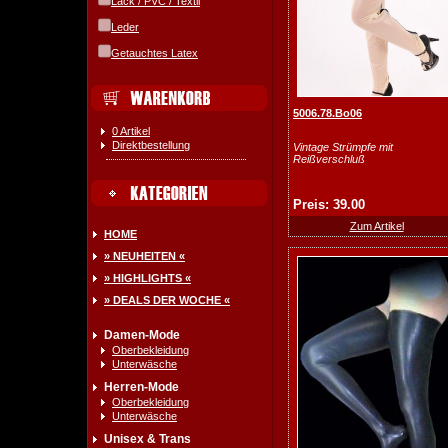
Lack / PVC / Textil
Leder
Getauchtes Latex
5006.78.Bo06
0 Artikel
Direktbestellung
Vintage Strümpfe mit
Reißverschluß
Preis: 39.00
Zum Artikel
HOME
» NEUHEITEN «
» HIGHLIGHTS «
» DEALS DER WOCHE «
Damen-Mode
Oberbekleidung
Unterwäsche
Herren-Mode
Oberbekleidung
Unterwäsche
Unisex & Trans