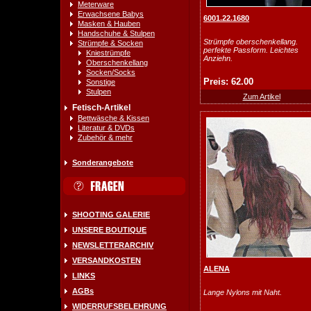
Meterware
Erwachsene Babys
6001.22.1680
Masken & Hauben
Handschuhe & Stulpen
Strümpfe oberschenkellang.
Strümpfe & Socken
perfekte Passform. Leichtes
Kniestrümpfe
Anziehn.
Oberschenkellang
Socken/Socks
Preis: 62.00
Sonstige
Stulpen
Zum Artikel
Fetisch-Artikel
Bettwäsche & Kissen
Literatur & DVDs
Zubehör & mehr
Sonderangebote
SHOOTING GALERIE
UNSERE BOUTIQUE
NEWSLETTERARCHIV
VERSANDKOSTEN
ALENA
LINKS
AGBs
Lange Nylons mit Naht.
WIDERRUFSBELEHRUNG