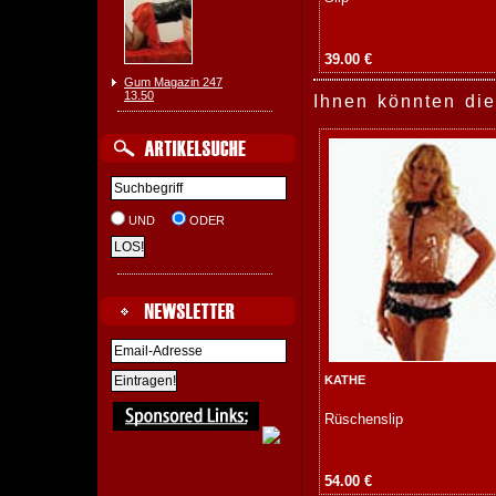
39.00 €
Gum Magazin 247
13.50
Ihnen könnten die
UND
ODER
KATHE
Rüschenslip
54.00 €