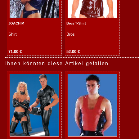
JOACHIM
Bros T-Shirt
Shirt
Bros
71.00 €
52.00 €
Ihnen könnten diese Artikel gefallen