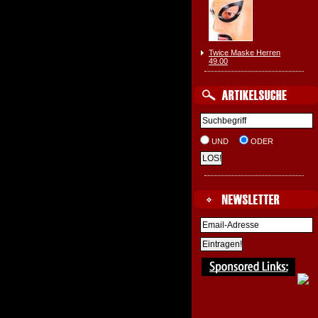
Twice Maske Herren
49.00
UND
ODER