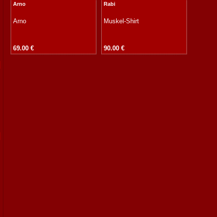
Arno
Rabi
Arno
Muskel-Shirt
69.00 €
90.00 €