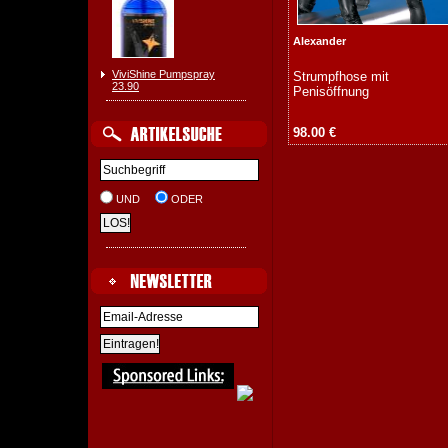
Alexander
ViviShine Pumpspray
Strumpfhose mit
23.90
Penisöffnung
98.00 €
UND
ODER