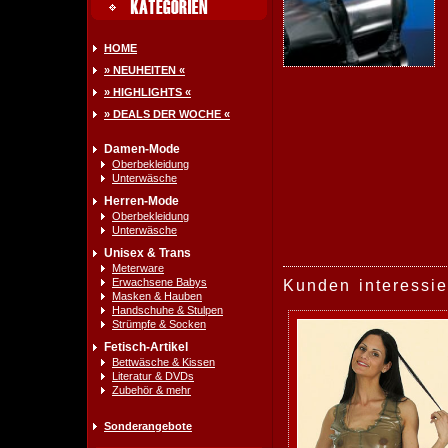
HOME
» NEUHEITEN «
» HIGHLIGHTS «
» DEALS DER WOCHE «
Damen-Mode
Oberbekleidung
Unterwäsche
Herren-Mode
Oberbekleidung
Unterwäsche
Unisex & Trans
Meterware
Erwachsene Babys
Kunden interessie
Masken & Hauben
Handschuhe & Stulpen
Strümpfe & Socken
Fetisch-Artikel
Bettwäsche & Kissen
Literatur & DVDs
Zubehör & mehr
Sonderangebote