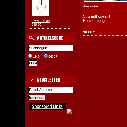
Alexander
Strumpfhose mit
Penisöffnung
Katze Catsuit
299.00
98.00 €
UND
ODER