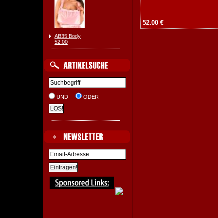
52.00 €
AB35 Body
52.00
UND
ODER