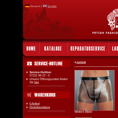
Deutsch |
English
zurück
Service-Hotline:
07231 98 23 - 0
Unsere Öffnungszeiten finden
Sie
hier
.
0 Artikel
Direktbestellung
Weitere Bilder: